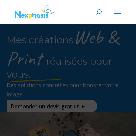
Web &
Mes créations
Print
réalisées pour
vous.
Des solutions concrètes pour booster votre
image.
Demander un devis gratuit ►